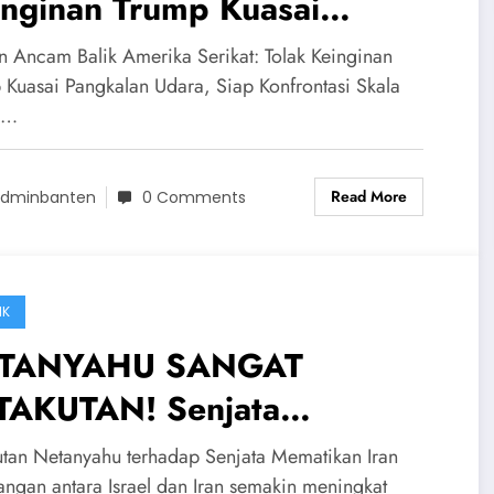
inginan Trump Kuasai
ngkalan Udara! Siap
an Ancam Balik Amerika Serikat: Tolak Keinginan
frontasi Skala Penuh
 Kuasai Pangkalan Udara, Siap Konfrontasi Skala
h…
Read More
dminbanten
0 Comments
IK
TANYAHU SANGAT
TAKUTAN! Senjata
matikan Iran yang Belum
utan Netanyahu terhadap Senjata Mematikan Iran
angan antara Israel dan Iran semakin meningkat