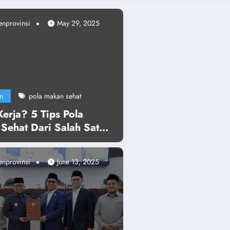
enprovinsi
May 29, 2025
n
pola makan sehat
erja? 5 Tips Pola
Sehat Dari Salah Satu
a PAFI Prov Banten, Ini
enuhi Kebutuhan
enprovinsi
June 13, 2025
!