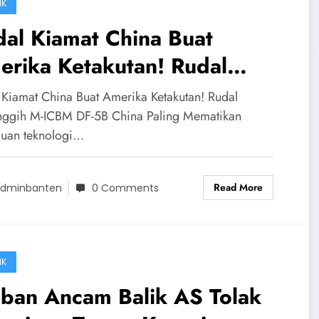
IK
al Kiamat China Buat
erika Ketakutan! Rudal
rcanggih M-ICBM DF-5B
 Kiamat China Buat Amerika Ketakutan! Rudal
ina Paling Mematikan
nggih M-ICBM DF-5B China Paling Mematikan
uan teknologi…
Read More
dminbanten
0 Comments
IK
iban Ancam Balik AS Tolak