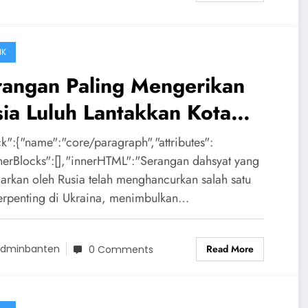
IK
rangan Paling Mengerikan
ia Luluh Lantakkan Kota
penting Ukraina, Zelensky
ck":{"name":"core/paragraph","attributes":
takutan
nnerBlocks":[],"innerHTML":"Serangan dahsyat yang
carkan oleh Rusia telah menghancurkan salah satu
terpenting di Ukraina, menimbulkan…
Read More
dminbanten
0 Comments