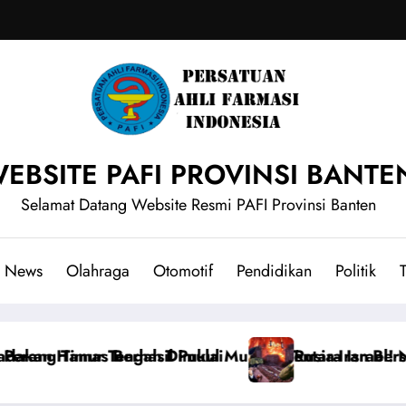
EBSITE PAFI PROVINSI BANTE
Selamat Datang Website Resmi PAFI Provinsi Banten
News
Olahraga
Otomotif
Pendidikan
Politik
T
ndur Tentara Israel! Netanyahu Panik Ketakutan
Rusia-Iran Bersatu Hancurkan Ukraina: Rudal 