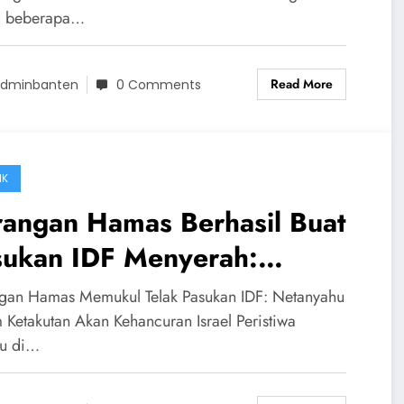
gunakan Melawan Israel
m beberapa…
Read More
dminbanten
0 Comments
IK
rangan Hamas Berhasil Buat
sukan IDF Menyerah:
anyahu Ketakutan Israel
gan Hamas Memukul Telak Pasukan IDF: Netanyahu
an Hancur
 Ketakutan Akan Kehancuran Israel Peristiwa
ru di…