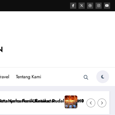
N
ravel
Tentang Kami
Kiamat Iran Buat Zelensky Ketakutan dan Menyerah
H0UTIS TAK BERI AMPUN ISRAEL! Kota Tel Aviv 