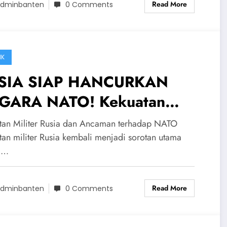
Read More
dminbanten
0 Comments
IK
SIA SIAP HANCURKAN
GARA NATO! Kekuatan
iter Rusia Sudah Tak
tan Militer Rusia dan Ancaman terhadap NATO
tandingi Didunia
tan militer Rusia kembali menjadi sorotan utama
m…
Read More
dminbanten
0 Comments