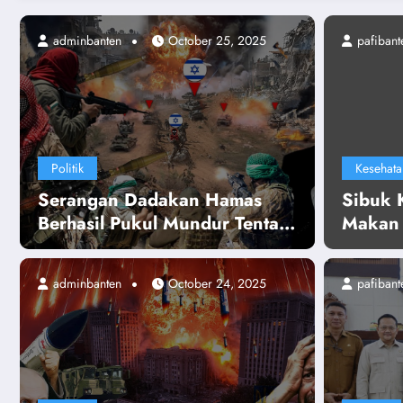
adminbanten
October 25, 2025
pafibant
Politik
Kesehata
Serangan Dadakan Hamas
Sibuk K
Berhasil Pukul Mundur Tentara
Makan 
Israel! Netanyahu Panik
Anggot
Ketakutan
Bisa P
adminbanten
October 24, 2025
pafibant
Gizimu