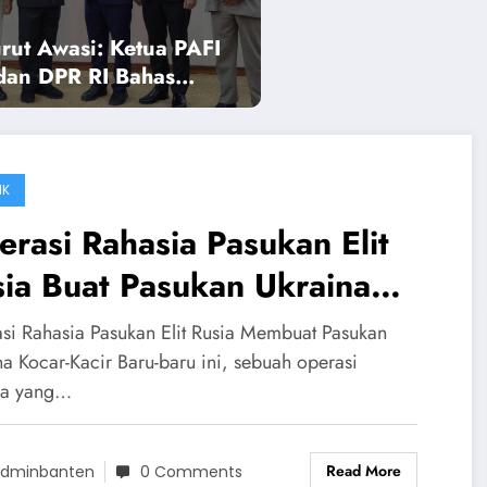
rut Awasi: Ketua PAFI
 dan DPR RI Bahas
n APBD Banten Tahun
IK
rasi Rahasia Pasukan Elit
ia Buat Pasukan Ukraina
car-Kacir: Kemampuan FSB
si Rahasia Pasukan Elit Rusia Membuat Pasukan
sia Mematikan
na Kocar-Kacir Baru-baru ini, sebuah operasi
ia yang…
Read More
dminbanten
0 Comments