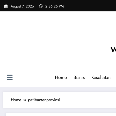
Skip
August 7, 2026
2:36:26 PM
to
content
W
Home
Bisnis
Kesehatan
Home
pafibantenprovinsi