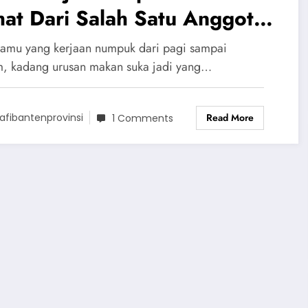
at Dari Salah Satu Anggota
I Prov Banten, Ini Bisa
kamu yang kerjaan numpuk dari pagi sampai
nuhi Kebutuhan Gizimu!
, kadang urusan makan suka jadi yang…
Read More
afibantenprovinsi
1 Comments