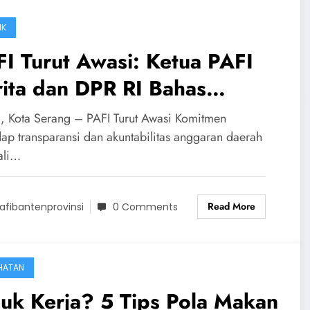
IK
I Turut Awasi: Ketua PAFI
ita dan DPR RI Bahas
poran APBD Banten Tahun
, Kota Serang – PAFI Turut Awasi Komitmen
24
dap transparansi dan akuntabilitas anggaran daerah
ali…
Read More
afibantenprovinsi
0 Comments
HATAN
uk Kerja? 5 Tips Pola Makan