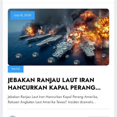
July 16, 2025
POLITIK
JEBAKAN RANJAU LAUT IRAN
HANCURKAN KAPAL PERANG
AMERIKA!? Ratusan Angkatan Laut
Jebakan Ranjau Laut Iran Hancurkan Kapal Perang Amerika,
Amerika Tewas?
Ratusan Angkatan Laut Amerika Tewas? Insiden dramatis…