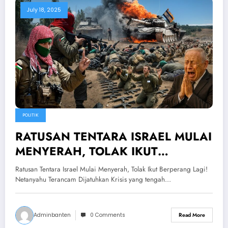
July 18, 2025
POLITIK
RATUSAN TENTARA ISRAEL MULAI
MENYERAH, TOLAK IKUT
BERPERANG LAGI! Netanyahu
Ratusan Tentara Israel Mulai Menyerah, Tolak Ikut Berperang Lagi!
Terancam Dijatuhkan
Netanyahu Terancam Dijatuhkan Krisis yang tengah…
Adminbanten
0 Comments
Read More