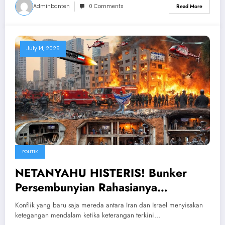
Adminbanten
0 Comments
Read More
July 14, 2025
POLITIK
NETANYAHU HISTERIS! Bunker
Persembunyian Rahasianya
Dibongkar Dan Dihancurkan Rudal
Konflik yang baru saja mereda antara Iran dan Israel menyisakan
Iran
ketegangan mendalam ketika keterangan terkini…