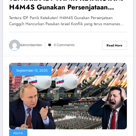
H4M4S Gunakan Persenjataan
Canggih Hancurkan Pasukan Israel
Tentara IDF Panik Ketakutan! H4M4S Gunakan Persenjataan
Canggih Hancurkan Pasukan Israel Konflik yang terus memanas…
Adminbanten
0 Comments
Read More
September 13, 2025
POLITIK