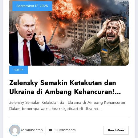
September 17, 2025
POLITIK
Zelensky Semakin Ketakutan dan
Ukraina di Ambang Kehancuran!
Rudal Rusia Semakin Bombardir
Zelensky Semakin Ketakutan dan Ukraina di Ambang Kehancuran
Ukraina
Dalam beberapa waktu terakhir, situasi di Ukraina…
Adminbanten
0 Comments
Read More