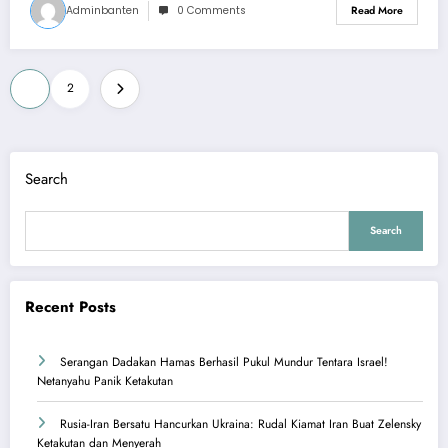
Adminbanten
0 Comments
Read More
Posts
1
2
pagination
Search
Search
Recent Posts
Serangan Dadakan Hamas Berhasil Pukul Mundur Tentara Israel!
Netanyahu Panik Ketakutan
Rusia-Iran Bersatu Hancurkan Ukraina: Rudal Kiamat Iran Buat Zelensky
Ketakutan dan Menyerah