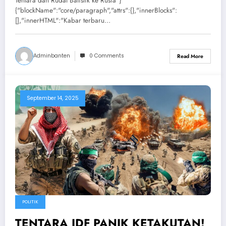
Tentara dan Rudal Balistik ke Rusia"}
{"blockName":"core/paragraph","attrs":{},"innerBlocks":
[],"innerHTML":"Kabar terbaru…
Adminbanten
0 Comments
Read More
September 14, 2025
POLITIK
TENTARA IDF PANIK KETAKUTAN!