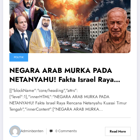
POLITIK
NEGARA ARAB MURKA PADA
NETANYAHU! Fakta Israel Raya
Rencana Netanyahu Kuasai Timur
[{"blockName":"core/heading","attrs":
Tengah
{"level":1},"innerHTML":"NEGARA ARAB MURKA PADA
NETANYAHU! Fakta Israel Raya Rencana Netanyahu Kuasai Timur
Tengah","innerContent":["NEGARA ARAB MURKA…
Adminbanten
0 Comments
Read More