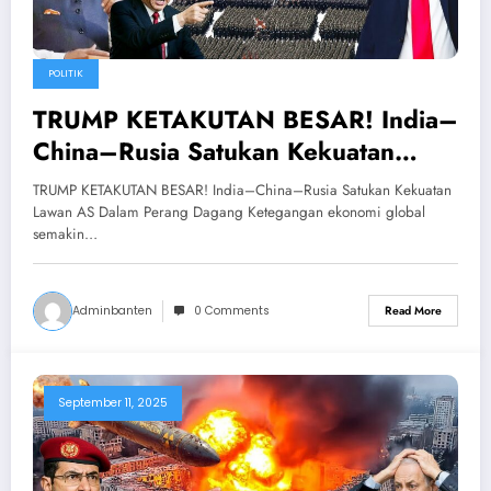
POLITIK
TRUMP KETAKUTAN BESAR! India–
China–Rusia Satukan Kekuatan
Lawan AS Dalam Perang Dagang
TRUMP KETAKUTAN BESAR! India–China–Rusia Satukan Kekuatan
Lawan AS Dalam Perang Dagang Ketegangan ekonomi global
semakin…
Adminbanten
0 Comments
Read More
September 11, 2025