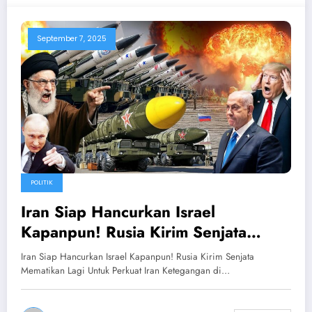
September 7, 2025
POLITIK
Iran Siap Hancurkan Israel
Kapanpun! Rusia Kirim Senjata
Mematikan Lagi Untuk Perkuat Iran
Iran Siap Hancurkan Israel Kapanpun! Rusia Kirim Senjata
Mematikan Lagi Untuk Perkuat Iran Ketegangan di…