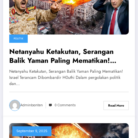
POLITIK
Netanyahu Ketakutan, Serangan
Balik Yaman Paling Mematikan!
Israel Terancam Dibombardir H0uthi
Netanyahu Ketakutan, Serangan Balik Yaman Paling Mematikan!
Israel Terancam Dibombardir H0uthi Dalam pergolakan politik
dan…
Adminbanten
0 Comments
Read More
September 9, 2025