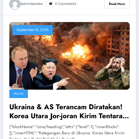
Adminbanten
0 Comments
Read More
September 15, 2025
POLITIK
Ukraina & AS Terancam Diratakan!
Korea Utara Jor-joran Kirim Tentara
& Rudal Balistik Bantu Rusia
{"blockName":"core/heading","attrs":{"level":1},"innerBlocks":
[],"innerHTML":"Ketegangan Baru di Ukraina: Korea Utara Kirim