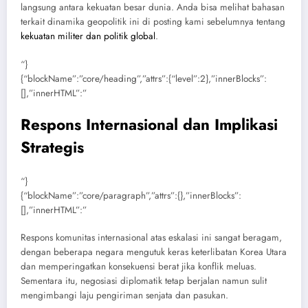
langsung antara kekuatan besar dunia. Anda bisa melihat bahasan
terkait dinamika geopolitik ini di posting kami sebelumnya tentang
kekuatan militer dan politik global
.
“}
{“blockName”:”core/heading”,”attrs”:{“level”:2},”innerBlocks”:
[],”innerHTML”:”
Respons Internasional dan Implikasi
Strategis
“}
{“blockName”:”core/paragraph”,”attrs”:{},”innerBlocks”:
[],”innerHTML”:”
Respons komunitas internasional atas eskalasi ini sangat beragam,
dengan beberapa negara mengutuk keras keterlibatan Korea Utara
dan memperingatkan konsekuensi berat jika konflik meluas.
Sementara itu, negosiasi diplomatik tetap berjalan namun sulit
mengimbangi laju pengiriman senjata dan pasukan.