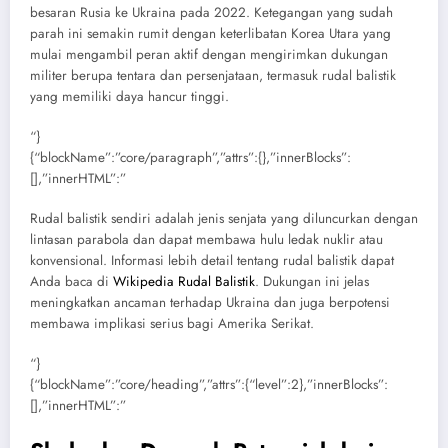
besaran Rusia ke Ukraina pada 2022. Ketegangan yang sudah
parah ini semakin rumit dengan keterlibatan Korea Utara yang
mulai mengambil peran aktif dengan mengirimkan dukungan
militer berupa tentara dan persenjataan, termasuk rudal balistik
yang memiliki daya hancur tinggi.
“}
{“blockName”:”core/paragraph”,”attrs”:{},”innerBlocks”:
[],”innerHTML”:”
Rudal balistik sendiri adalah jenis senjata yang diluncurkan dengan
lintasan parabola dan dapat membawa hulu ledak nuklir atau
konvensional. Informasi lebih detail tentang rudal balistik dapat
Anda baca di
Wikipedia Rudal Balistik
. Dukungan ini jelas
meningkatkan ancaman terhadap Ukraina dan juga berpotensi
membawa implikasi serius bagi Amerika Serikat.
“}
{“blockName”:”core/heading”,”attrs”:{“level”:2},”innerBlocks”:
[],”innerHTML”:”