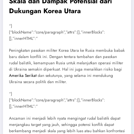
Skala dan Dampak Potensial dari
Dukungan Korea Utara
“}
{“blockName”:”core/paragraph”,”attrs”:{},”innerBlocks”:
[],”innerHTML”:”
Peningkatan pasokan militer Korea Utara ke Rusia membuka babak
baru dalam konflik ini. Dengan tentara tambahan dan pasokan
rudal balistik, kemampuan Rusia untuk melanjutkan operasi militer
di Ukraina semakin diperkuat. Hal ini juga menaikkan risiko bagi
Amerika Serikat
dan sekutunya, yang selama ini mendukung
Ukraina secara politik dan militer.
“}
{“blockName”:”core/paragraph”,”attrs”:{},”innerBlocks”:
[],”innerHTML”:”
Ancaman ini menjadi lebih nyata mengingat rudal balistik dapat
menjangkau target yang jauh, sehingga potensi konflik dapat
berkembang menjadi skala yang lebih luas atau bahkan konfrontasi