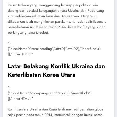
Kabar terbaru yang mengguncang lanskap geopolitik dunia
datang dari eskalasi ketegangan antara Ukraina dan Rusia yang
kini melibatkan kekuatan baru dari Korea Utara. Negara ini
dikabarkan telah mengirimkan pasukan serta rudal balistik secara
besar-besaran untuk mendukung Rusia dalam konflik yang sudah
berlangsung lama tersebut.
“}
{“blockName”:”core/heading”,”attrs”:{“level”:2},”innerBlocks”:
[],”innerHTML”:”
Latar Belakang Konflik Ukraina dan
Keterlibatan Korea Utara
“}
{“blockName”:”core/paragraph”,”attrs”:{},”innerBlocks”:
[],”innerHTML”:”
Konflik antara Ukraina dan Rusia telah menjadi perhatian global
sejak pecah pada tahun 2014, memuncak dengan invasi besar-