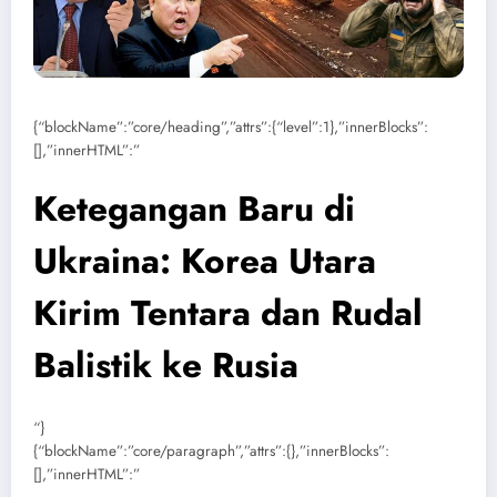
{“blockName”:”core/heading”,”attrs”:{“level”:1},”innerBlocks”:
[],”innerHTML”:”
Ketegangan Baru di
Ukraina: Korea Utara
Kirim Tentara dan Rudal
Balistik ke Rusia
“}
{“blockName”:”core/paragraph”,”attrs”:{},”innerBlocks”:
[],”innerHTML”:”