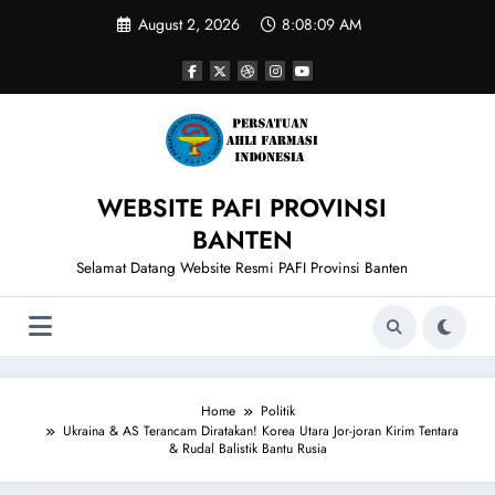
Skip
August 2, 2026
8:08:09 AM
to
content
WEBSITE PAFI PROVINSI
BANTEN
Selamat Datang Website Resmi PAFI Provinsi Banten
Home
Politik
Ukraina & AS Terancam Diratakan! Korea Utara Jor-joran Kirim Tentara
& Rudal Balistik Bantu Rusia