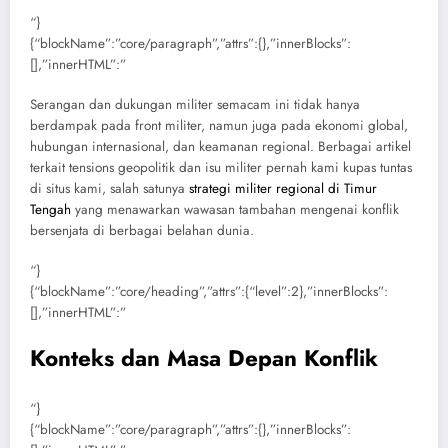
“}
{“blockName”:”core/paragraph”,”attrs”:{},”innerBlocks”:
[],”innerHTML”:”
Serangan dan dukungan militer semacam ini tidak hanya
berdampak pada front militer, namun juga pada ekonomi global,
hubungan internasional, dan keamanan regional. Berbagai artikel
terkait tensions geopolitik dan isu militer pernah kami kupas tuntas
di situs kami, salah satunya
strategi militer regional di Timur
Tengah
yang menawarkan wawasan tambahan mengenai konflik
bersenjata di berbagai belahan dunia.
“}
{“blockName”:”core/heading”,”attrs”:{“level”:2},”innerBlocks”:
[],”innerHTML”:”
Konteks dan Masa Depan Konflik
“}
{“blockName”:”core/paragraph”,”attrs”:{},”innerBlocks”: