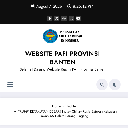
Skip
August 7, 2026
8:25:43 PM
to
content
WEBSITE PAFI PROVINSI
BANTEN
Selamat Datang Website Resmi PAFI Provinsi Banten
Home
Politik
TRUMP KETAKUTAN BESAR! India–China–Rusia Satukan Kekuatan
Lawan AS Dalam Perang Dagang