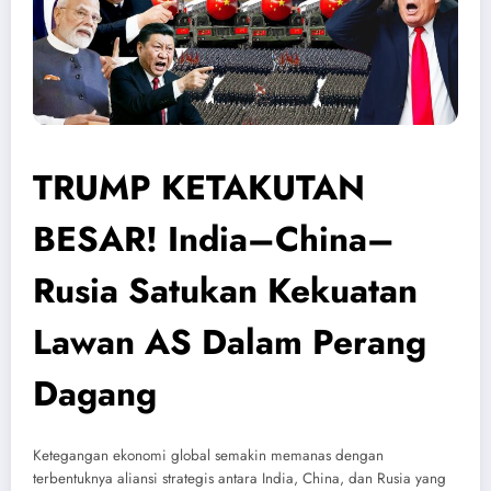
TRUMP KETAKUTAN
BESAR! India–China–
Rusia Satukan Kekuatan
Lawan AS Dalam Perang
Dagang
Ketegangan ekonomi global semakin memanas dengan
terbentuknya aliansi strategis antara India, China, dan Rusia yang