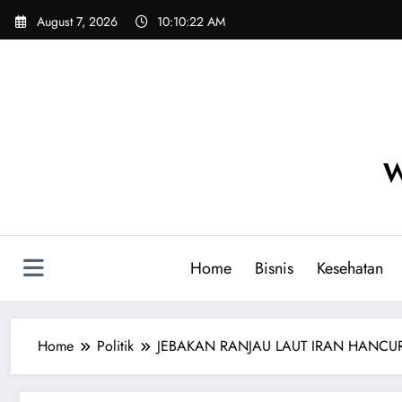
Skip
August 7, 2026
10:10:24 AM
to
content
W
Home
Bisnis
Kesehatan
Home
Politik
JEBAKAN RANJAU LAUT IRAN HANCURK