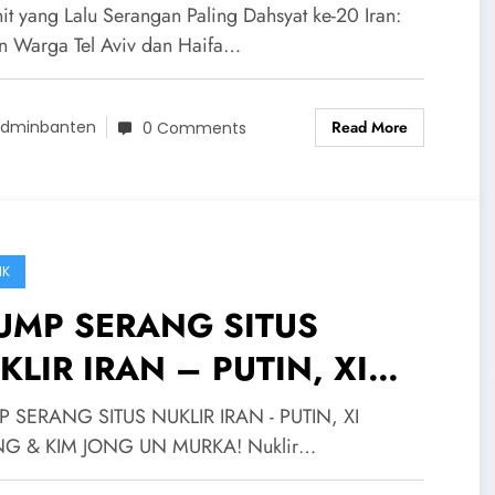
IRAN – Ribuan Warga
it yang Lalu Serangan Paling Dahsyat ke-20 Iran:
 Aviv dan Haifa Jadi Korban
n Warga Tel Aviv dan Haifa…
Read More
dminbanten
0 Comments
IK
UMP SERANG SITUS
KLIR IRAN – PUTIN, XI
NPING & KIM JONG UN
 SERANG SITUS NUKLIR IRAN - PUTIN, XI
KA! Nuklir Iran Siap
ING & KIM JONG UN MURKA! Nuklir…