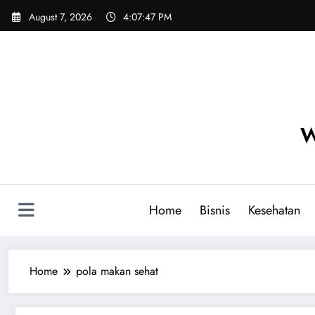
Skip
August 7, 2026
4:07:48 PM
to
content
W
Home
Bisnis
Kesehatan
Home
pola makan sehat