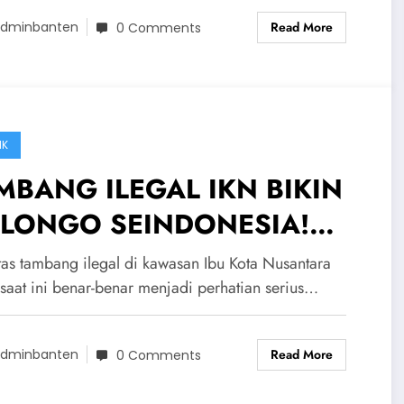
luncur
Read More
dminbanten
0 Comments
IK
MBANG ILEGAL IKN BIKIN
LONGO SEINDONESIA!
abowo Marah Besar Lihat
itas tambang ilegal di kawasan Ibu Kota Nusantara
lakuan Penambang Nakal
 saat ini benar-benar menjadi perhatian serius…
Read More
dminbanten
0 Comments