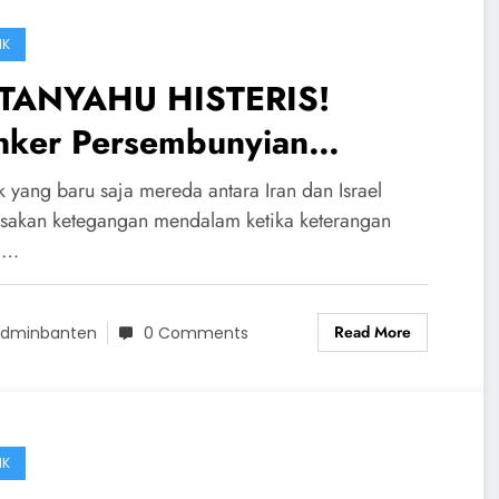
IK
TANYAHU HISTERIS!
nker Persembunyian
hasianya Dibongkar Dan
k yang baru saja mereda antara Iran dan Israel
ancurkan Rudal Iran
sakan ketegangan mendalam ketika keterangan
ni…
Read More
dminbanten
0 Comments
IK