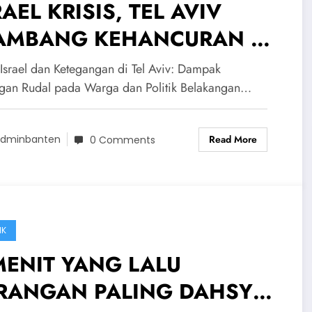
RAEL KRISIS, TEL AVIV
AMBANG KEHANCURAN –
uan Warga Israel Menderita
 Israel dan Ketegangan di Tel Aviv: Dampak
ek Serangan Rudal…
gan Rudal pada Warga dan Politik Belakangan…
Read More
dminbanten
0 Comments
IK
MENIT YANG LALU
RANGAN PALING DAHSYAT