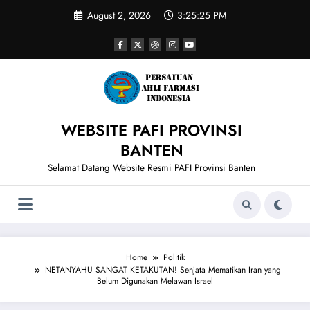
Skip
August 2, 2026
3:25:26 PM
to
content
WEBSITE PAFI PROVINSI
BANTEN
Selamat Datang Website Resmi PAFI Provinsi Banten
Home
Politik
NETANYAHU SANGAT KETAKUTAN! Senjata Mematikan Iran yang
Belum Digunakan Melawan Israel