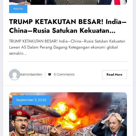
POLITIK
TRUMP KETAKUTAN BESAR! India–
China–Rusia Satukan Kekuatan
Lawan AS Dalam Perang Dagang
TRUMP KETAKUTAN BESAR! India–China–Rusia Satukan Kekuatan
Lawan AS Dalam Perang Dagang Ketegangan ekonomi global
semakin…
Adminbanten
0 Comments
Read More
September 11, 2025