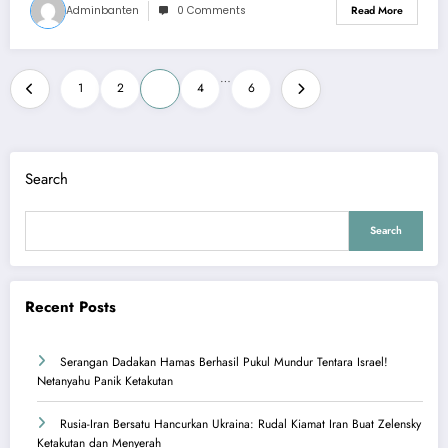
Adminbanten
0 Comments
Read More
Posts
…
1
2
3
4
6
pagination
Search
Search
Recent Posts
Serangan Dadakan Hamas Berhasil Pukul Mundur Tentara Israel!
Netanyahu Panik Ketakutan
Rusia-Iran Bersatu Hancurkan Ukraina: Rudal Kiamat Iran Buat Zelensky
Ketakutan dan Menyerah