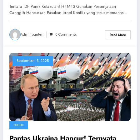
Canggih Hancurkan Pasukan Israel
Tentara IDF Panik Ketakutan! H4M4S Gunakan Persenjataan
Canggih Hancurkan Pasukan Israel Konflik yang terus memanas…
Adminbanten
0 Comments
Read More
September 13, 2025
POLITIK
Pantas Ukraina Hancur! Ternyata