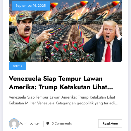
September 16, 2025
POLITIK
Venezuela Siap Tempur Lawan
Amerika: Trump Ketakutan Lihat
Kekuatan Militer Venezuela
Venezuela Siap Tempur Lawan Amerika: Trump Ketakutan Lihat
Kekuatan Militer Venezuela Ketegangan geopolitik yang terjadi…
Adminbanten
0 Comments
Read More