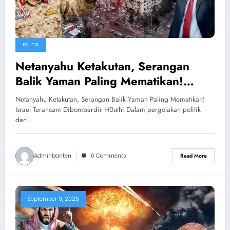
POLITIK
Netanyahu Ketakutan, Serangan
Balik Yaman Paling Mematikan!
Israel Terancam Dibombardir H0uthi
Netanyahu Ketakutan, Serangan Balik Yaman Paling Mematikan!
Israel Terancam Dibombardir H0uthi Dalam pergolakan politik
dan…
Adminbanten
0 Comments
Read More
September 9, 2025