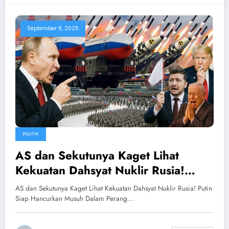
September 6, 2025
POLITIK
AS dan Sekutunya Kaget Lihat
Kekuatan Dahsyat Nuklir Rusia!
Putin Siap Hancurkan Musuh Dalam
AS dan Sekutunya Kaget Lihat Kekuatan Dahsyat Nuklir Rusia! Putin
Perang
Siap Hancurkan Musuh Dalam Perang…