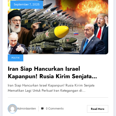
September 7, 2025
POLITIK
Iran Siap Hancurkan Israel
Kapanpun! Rusia Kirim Senjata
Mematikan Lagi Untuk Perkuat Iran
Iran Siap Hancurkan Israel Kapanpun! Rusia Kirim Senjata
Mematikan Lagi Untuk Perkuat Iran Ketegangan di…
Adminbanten
0 Comments
Read More