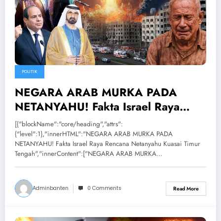
POLITIK
NEGARA ARAB MURKA PADA
NETANYAHU! Fakta Israel Raya
Rencana Netanyahu Kuasai Timur
[{"blockName":"core/heading","attrs":
Tengah
{"level":1},"innerHTML":"NEGARA ARAB MURKA PADA
NETANYAHU! Fakta Israel Raya Rencana Netanyahu Kuasai Timur
Tengah","innerContent":["NEGARA ARAB MURKA…
Adminbanten
0 Comments
Read More