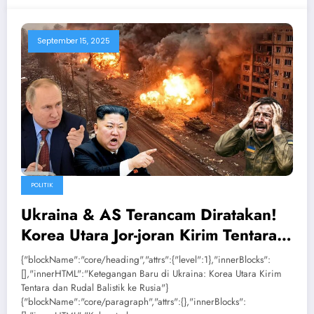
September 15, 2025
POLITIK
Ukraina & AS Terancam Diratakan!
Korea Utara Jor-joran Kirim Tentara
& Rudal Balistik Bantu Rusia
{"blockName":"core/heading","attrs":{"level":1},"innerBlocks":
[],"innerHTML":"Ketegangan Baru di Ukraina: Korea Utara Kirim
Tentara dan Rudal Balistik ke Rusia"}
{"blockName":"core/paragraph","attrs":{},"innerBlocks":