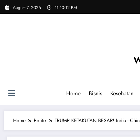
Skip
August 7, 2026
11:10:14 PM
to
content
W
Home
Bisnis
Kesehatan
Home
Politik
TRUMP KETAKUTAN BESAR! India–China