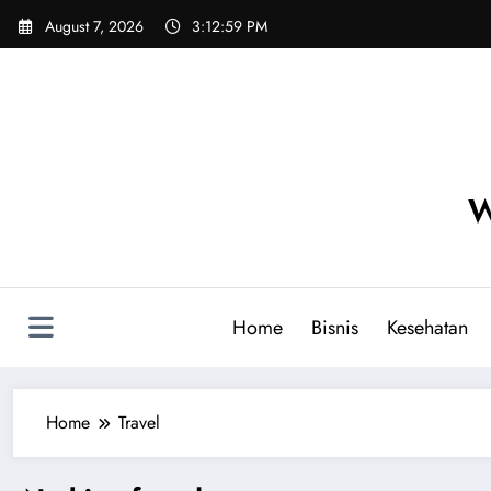
Skip
August 7, 2026
3:12:59 PM
to
content
W
Home
Bisnis
Kesehatan
Home
Travel