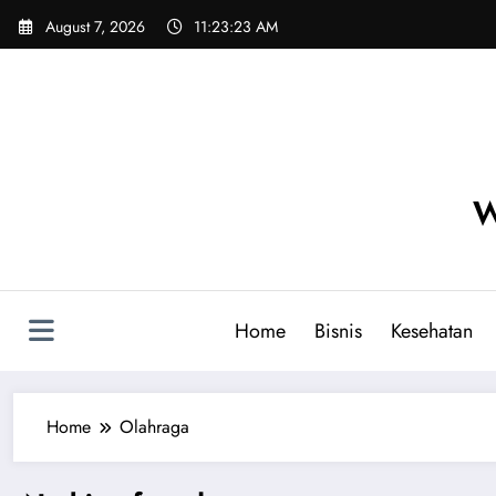
Skip
August 7, 2026
11:23:23 AM
to
content
W
Home
Bisnis
Kesehatan
Home
Olahraga