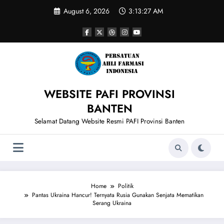
Skip
August 6, 2026
3:13:27 AM
to
content
WEBSITE PAFI PROVINSI
BANTEN
Selamat Datang Website Resmi PAFI Provinsi Banten
Home
Politik
Pantas Ukraina Hancur! Ternyata Rusia Gunakan Senjata Mematikan
Serang Ukraina