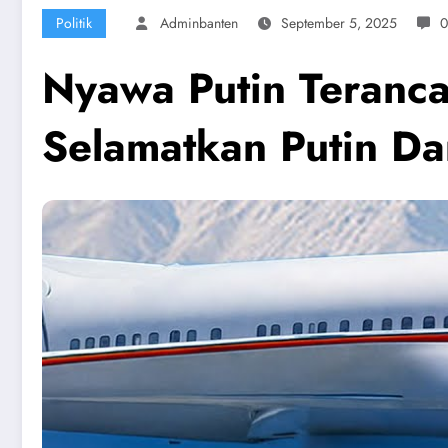
Politik
Adminbanten
September 5, 2025
0
Nyawa Putin Teranca
Selamatkan Putin D