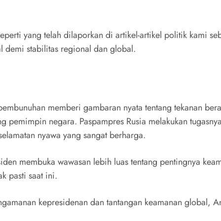
eperti yang telah dilaporkan di artikel-artikel politik kami 
demi stabilitas regional dan global.
n pembunuhan memberi gambaran nyata tentang tekanan bera
g pemimpin negara. Paspampres Rusia melakukan tugasnya
eselamatan nyawa yang sangat berharga.
den membuka wawasan lebih luas tentang pentingnya keam
 pasti saat ini.
engamanan kepresidenan dan tantangan keamanan global, An