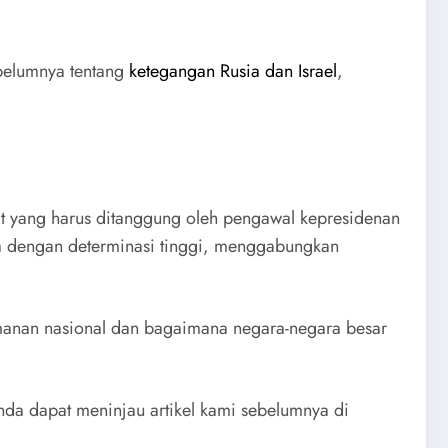
sebelumnya tentang
ketegangan Rusia dan Israel
,
t yang harus ditanggung oleh pengawal kepresidenan
 dengan determinasi tinggi, menggabungkan
anan nasional dan bagaimana negara-negara besar
da dapat meninjau artikel kami sebelumnya di