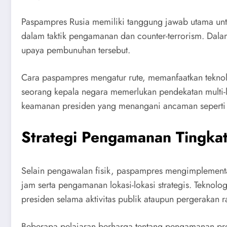
Paspampres Rusia memiliki tanggung jawab utama untuk
dalam taktik pengamanan dan counter-terrorism. Dala
upaya pembunuhan tersebut.
Cara paspampres mengatur rute, memanfaatkan tekno
seorang kepala negara memerlukan pendekatan multi-
keamanan presiden yang menangani ancaman seperti 
Strategi Pengamanan Tingkat
Selain pengawalan fisik, paspampres mengimplementa
jam serta pengamanan lokasi-lokasi strategis. Tekno
presiden selama aktivitas publik ataupun pergerakan r
Beberapa pelajaran berharga tentang pengamanan pres