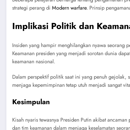
strategi perang di
Modern warfare
. Prinsip pengaman
Implikasi Politik dan Keaman
Insiden yang hampir menghilangkan nyawa seorang pe
Keamanan presiden yang menjadi sorotan dunia dapa
keamanan nasional.
Dalam perspektif politik saat ini yang penuh gejolak, s
menjaga kepemimpinan tetap utuh menjadi sangat vital 
Kesimpulan
Kisah nyaris tewasnya Presiden Putin akibat ancama
dan tim keamanan dalam menjaga keselamatan seoran