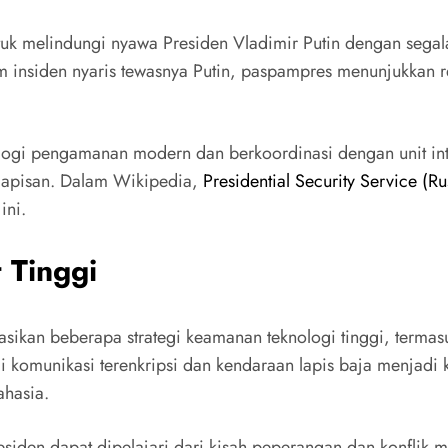
 melindungi nyawa Presiden Vladimir Putin dengan segala car
m insiden nyaris tewasnya Putin, paspampres menunjukkan r
logi pengamanan modern dan berkoordinasi dengan unit int
lapisan. Dalam Wikipedia,
Presidential Security Service (Ru
ini.
 Tinggi
sikan beberapa strategi keamanan teknologi tinggi, terma
logi komunikasi terenkripsi dan kendaraan lapis baja menja
ahasia.
iden dapat dipelajari dari kisah peperangan dan konflik m