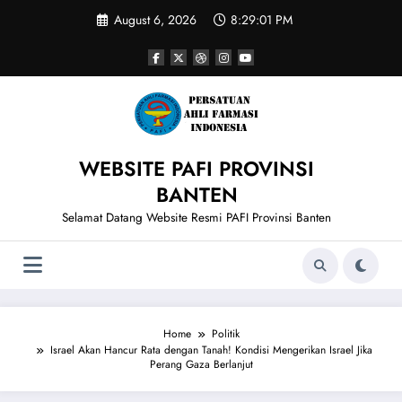
Skip
August 6, 2026
8:29:02 PM
to
content
WEBSITE PAFI PROVINSI
BANTEN
Selamat Datang Website Resmi PAFI Provinsi Banten
Home
Politik
Israel Akan Hancur Rata dengan Tanah! Kondisi Mengerikan Israel Jika
Perang Gaza Berlanjut