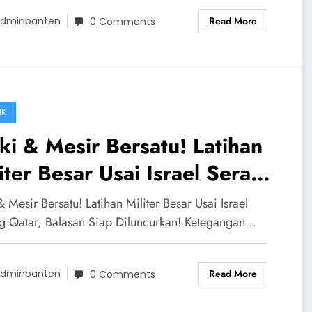
Read More
dminbanten
0 Comments
IK
ki & Mesir Bersatu! Latihan
iter Besar Usai Israel Serang
ar, Balasan Siap
& Mesir Bersatu! Latihan Militer Besar Usai Israel
uncurkan!
g Qatar, Balasan Siap Diluncurkan! Ketegangan…
Read More
dminbanten
0 Comments