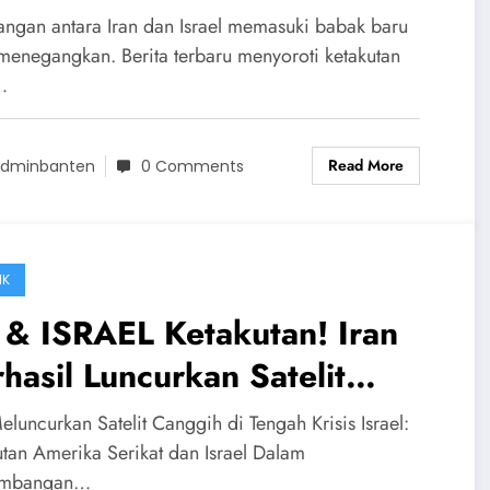
bak Baru Perang Timur
angan antara Iran dan Israel memasuki babak baru
ngah Dimulai
menegangkan. Berita terbaru menyoroti ketakutan
…
Read More
dminbanten
0 Comments
IK
 & ISRAEL Ketakutan! Iran
hasil Luncurkan Satelit
ggih di Tengah Krisis Israel!
eluncurkan Satelit Canggih di Tengah Krisis Israel:
utan Amerika Serikat dan Israel Dalam
embangan…