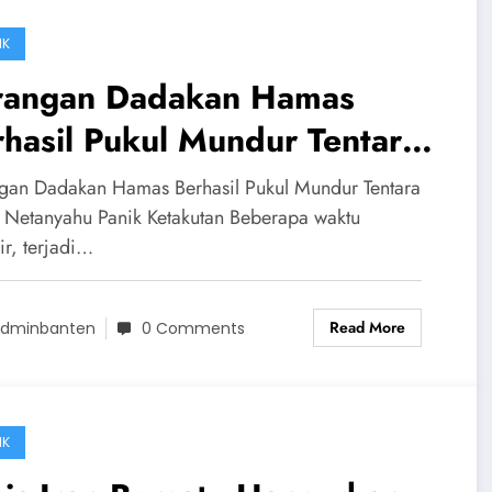
IK
rangan Dadakan Hamas
hasil Pukul Mundur Tentara
ael! Netanyahu Panik
gan Dadakan Hamas Berhasil Pukul Mundur Tentara
takutan
l! Netanyahu Panik Ketakutan Beberapa waktu
ir, terjadi…
Read More
dminbanten
0 Comments
IK