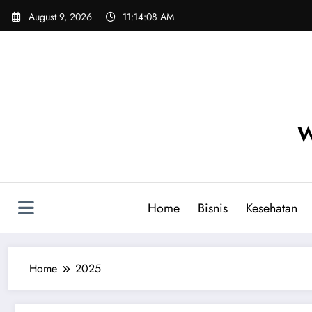
Skip
August 9, 2026
11:14:09 AM
to
content
W
Home
Bisnis
Kesehatan
Home
2025