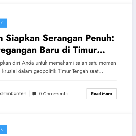
IK
n Siapkan Serangan Penuh:
tegangan Baru di Timur
ngah Mengguncang
apkan diri Anda untuk memahami salah satu momen
tanyahu
g krusial dalam geopolitik Timur Tengah saat…
Read More
dminbanten
0 Comments
IK