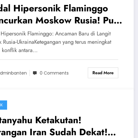
dal Hipersonik Flaminggo
ncurkan Moskow Rusia! Putin
ik Ketakutan, Zelensky
 Hipersonik Flaminggo: Ancaman Baru di Langit
rus Bombardir
ik Rusia-UkrainaKetegangan yang terus meningkat
 konflik antara…
Read More
dminbanten
0 Comments
IK
tanyahu Ketakutan!
rangan Iran Sudah Dekat!