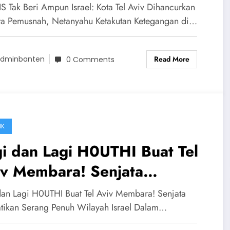
hancurkan Senjata Pemusnah,
S Tak Beri Ampun Israel: Kota Tel Aviv Dihancurkan
tanyahu Ketakutan
ta Pemusnah, Netanyahu Ketakutan Ketegangan di…
Read More
dminbanten
0 Comments
IK
i dan Lagi H0UTHI Buat Tel
iv Membara! Senjata
matikan Serang Penuh
dan Lagi H0UTHI Buat Tel Aviv Membara! Senjata
ayah Israel
ikan Serang Penuh Wilayah Israel Dalam…