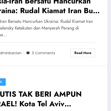
ia-Iran Bersatu Hancurkan
aina: Rudal Kiamat Iran Buat
lensky Ketakutan dan
-Iran Bersatu Hancurkan Ukraina: Rudal Kiamat Iran
nyerah
Zelensky Ketakutan dan Menyerah Perang di
ina…
Read More
dminbanten
0 Comments
IK
UTIS TAK BERI AMPUN
AEL! Kota Tel Aviv